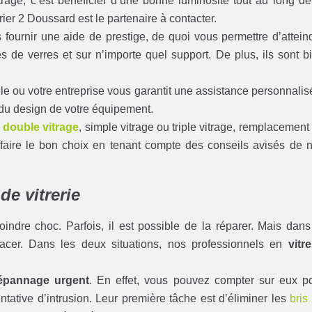
rage, c’est bénéficier d’une bonne luminosité tout au long de
trier 2 Doussard est le partenaire à contacter.
 fournir une aide de prestige, de quoi vous permettre d’attein
pes de verres et sur n’importe quel support. De plus, ils sont b
ile ou votre entreprise vous garantit une assistance personnalis
t du design de votre équipement.
n
double vitrage
, simple vitrage ou triple vitrage, remplacement
 faire le bon choix en tenant compte des conseils avisés de 
de vitrerie
indre choc. Parfois, il est possible de la réparer. Mais dans
lacer. Dans les deux situations, nos professionnels en
vitre
épannage urgent
. En effet, vous pouvez compter sur eux p
tative d’intrusion. Leur première tâche est d’éliminer les
bris