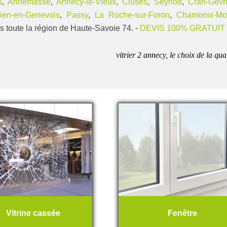
s
,
Annemasse
,
Annecy-le-Vieux
,
Cluses
,
Seynod
,
Cran-Gevri
lien-en-Genevois
,
Passy
,
La Roche-sur-Foron
,
Chamonix-Mo
s toute la région de Haute-Savoie 74. -
DEVIS 100% GRATUIT
vitrier 2 annecy, le choix de la qua
Vitrine cassée
Fenêtre