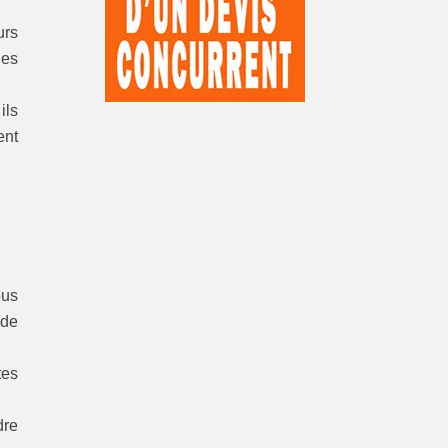
urs
les
ils
ent
ous
nde
tes
dre