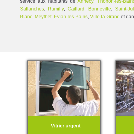
service aux habitants de
Annecy
,
Thonon-les-Bain
Sallanches
,
Rumilly
,
Gaillard
,
Bonneville
,
Saint-Ju
Blanc
,
Meythet
,
Évian-les-Bains
,
Ville-la-Grand
et dan
Vitrier urgent