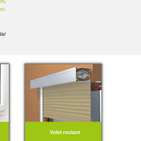
er
,
nt-
lité
Volet roulant