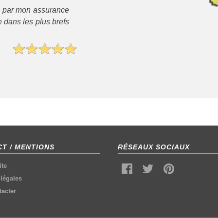
é par mon assurance
 dans les plus brefs
T / MENTIONS
RÉSEAUX SOCIAUX
ite
légales
acter