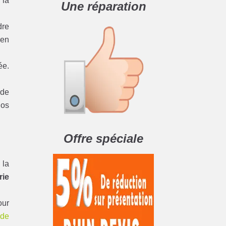
 la
Une réparation
dre
ien
ée.
 de
nos
Offre spéciale
 la
rie
our
 de