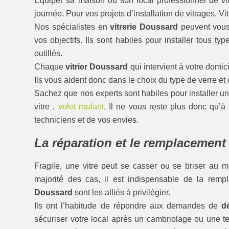
Équiper sa maison ou son local professionnel de vit
journée. Pour vos projets d’installation de vitrages, Vi
Nos spécialistes en
vitrerie Doussard
peuvent vous
vos objectifs. Ils sont habiles pour installer tous ty
outillés.
Chaque
vitrier Doussard
qui intervient à votre domic
Ils vous aident donc dans le choix du type de verre e
Sachez que nos experts sont habiles pour installer u
vitre ,
volet roulant
. Il ne vous reste plus donc qu’à
techniciens et de vos envies.
La réparation et le remplacement 
Fragile, une vitre peut se casser ou se briser au mo
majorité des cas, il est indispensable de la remp
Doussard
sont les alliés à privilégier.
Ils ont l’habitude de répondre aux demandes de
d
sécuriser votre local après un cambriolage ou une ten