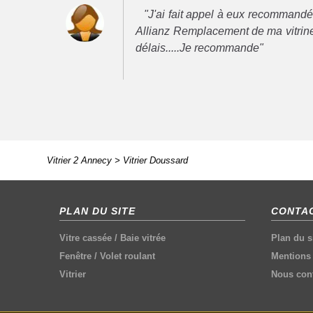
"J'ai fait appel à eux recommand
Allianz Remplacement de ma vitrine
délais.....Je recommande"
Vitrier 2 Annecy
>
Vitrier Doussard
PLAN DU SITE
CONTAC
Vitre cassée
/
Baie vitrée
Plan du s
Fenêtre
/
Volet roulant
Mentions 
Vitrier
Nous cont