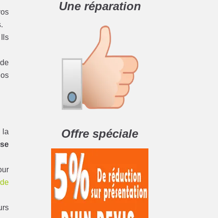
Une réparation
vos
.
Ils
 de
nos
Offre spéciale
 la
ise
our
 de
urs