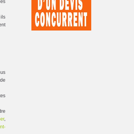
les
ils
ent
ous
nde
tes
dre
er
,
nt-