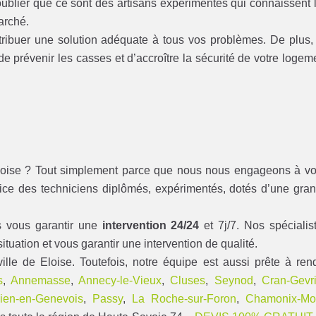
 oublier que ce sont des artisans expérimentés qui connaissent 
arché.
ribuer une solution adéquate à tous vos problèmes. De plus, 
de prévenir les casses et d’accroître la sécurité de votre logem
2 Eloise ? Tout simplement parce que nous nous engageons à v
rvice des techniciens diplômés, expérimentés, dotés d’une gra
s vous garantir une
intervention 24/24
et 7j/7. Nos spécialis
tuation et vous garantir une intervention de qualité.
le de Eloise. Toutefois, notre équipe est aussi prête à ren
s
,
Annemasse
,
Annecy-le-Vieux
,
Cluses
,
Seynod
,
Cran-Gevri
lien-en-Genevois
,
Passy
,
La Roche-sur-Foron
,
Chamonix-Mo