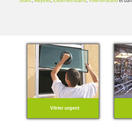
Blanc
,
Meythet
,
Évian-les-Bains
,
Ville-la-Grand
et dan
Vitrier urgent