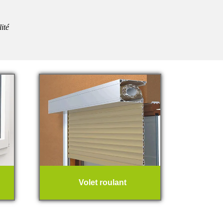
lité
Volet roulant