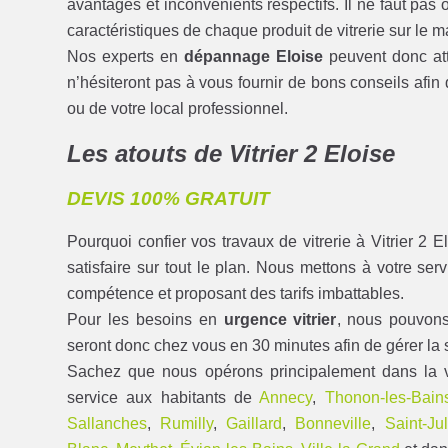
avantages et inconvénients respectifs. Il ne faut pas
caractéristiques de chaque produit de vitrerie sur le m
Nos experts en
dépannage Eloise
peuvent donc att
n’hésiteront pas à vous fournir de bons conseils afin 
ou de votre local professionnel.
Les atouts de Vitrier 2 Eloise
DEVIS 100% GRATUIT
Pourquoi confier vos travaux de vitrerie à Vitrier 
satisfaire sur tout le plan. Nous mettons à votre se
compétence et proposant des tarifs imbattables.
Pour les besoins en
urgence vitrier
, nous pouvon
seront donc chez vous en 30 minutes afin de gérer la si
Sachez que nous opérons principalement dans la vil
service aux habitants de
Annecy
,
Thonon-les-Bain
Sallanches
,
Rumilly
,
Gaillard
,
Bonneville
,
Saint-Ju