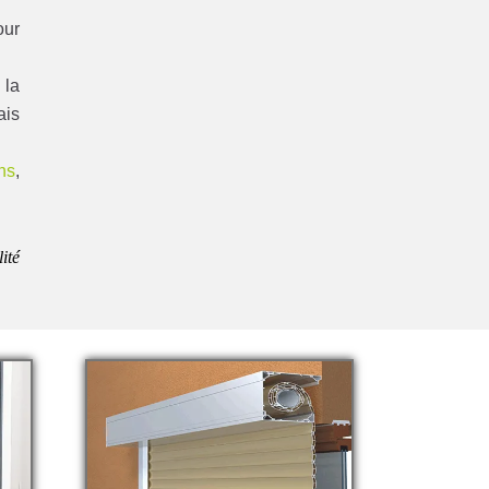
our
 la
ais
ns
,
lité