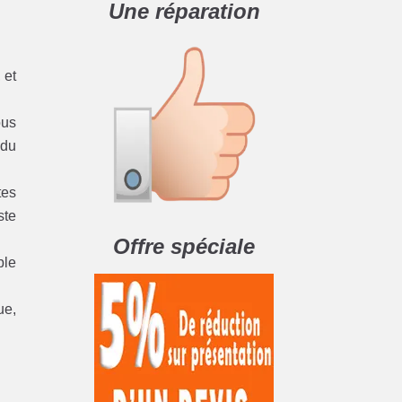
Une réparation
 et
ous
 du
tes
ste
Offre spéciale
ble
ue,