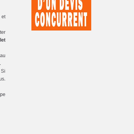
 et
ter
let
 au
.
 Si
us.
ype